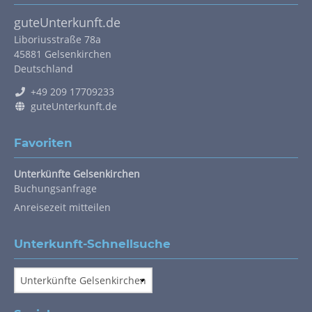
guteUnterkunft.de
Liboriusstraße 78a
45881
Gelsenkirchen
Deutschland
+49 209 17709233
guteUnterkunft.de
Favoriten
Navigation
Unterkünfte Gelsenkirchen
überspringen
Buchungsanfrage
Anreisezeit mitteilen
Unterkunft-Schnellsuche